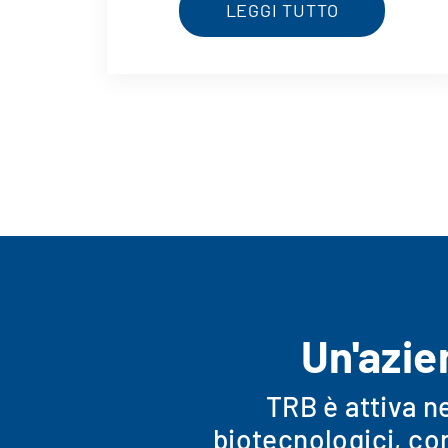
LEGGI TUTTO
Un'azie
TRB è attiva n
biotecnologici, co