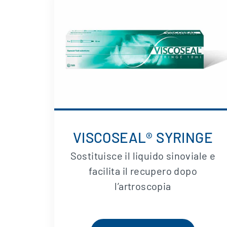
N
VISCOSEAL® SYRINGE
o del
Sostituisce il liquido sinoviale e
tata
facilita il recupero dopo
.
l’artroscopia