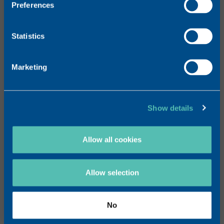
Preferences
ÜBER UNS
Unser Unternehmen
Statistics
TRB Worldwide
Unsere Geschichte
Marketing
PRODUKTE
Augenpflege
Gelenkschmerzen
Sehnenleiden
Show details
Arthroskopie
Allow all cookies
THERAPIEGEBIETE
Rheumatologie
Ophthalmologie
Allow selection
R&D
Hyaluronsäure
No
Schweizer Produktionsstätte
Wissenschaftliche Zusammenarbeit