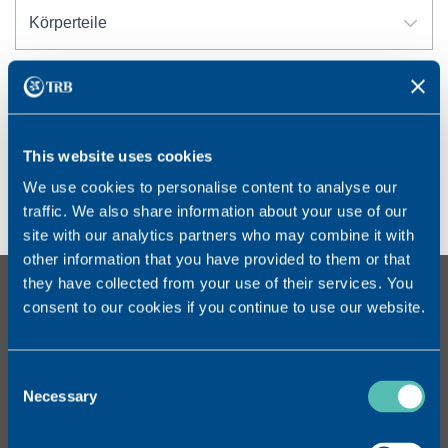
RESET FILTER
This website uses cookies
No Products Found
We use cookies to personalise content to analyse our
Keine Produkte gefunden
traffic. We also share information about your use of our
site with our analytics partners who may combine it with
other information that you have provided to them or that
they have collected from your use of their services. You
KONTAKT
consent to our cookies if you continue to use our website.
TRB CHEMEDICA SA
Route des Jeunes 33bis
CH – 1227 Carouge GE
Consent
Schweiz
Necessary
Selection
Tel. : +41 (0)22 559 20 00
www.trbchemedica.ch