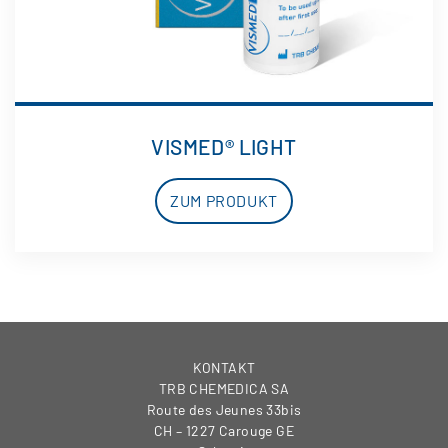
VISMED® LIGHT
ZUM PRODUKT
KONTAKT
TRB CHEMEDICA SA
Route des Jeunes 33bis
CH – 1227 Carouge GE