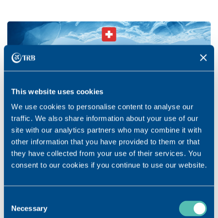
This website uses cookies
We use cookies to personalise content to analyse our
traffic. We also share information about your use of our
site with our analytics partners who may combine it with
other information that you have provided to them or that
they have collected from your use of their services. You
consent to our cookies if you continue to use our website.
MADE IN SWITZERLAND
10 Jahre Erfahrung, höchste Produktionsstandards und
Consent
konsequente Qualitätskontrollen garantieren Ihnen
Necessary
Selection
erstklassige Präparate. Hergestellt in Vouvry, Wallis.