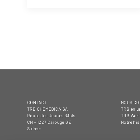
CONTACT
NOUS CO
TRB CHEMEDICA SA
TRB en un
Route des Jeunes 33bis
TRB Worl
CH – 1227 Carouge GE
Notre his
Suisse