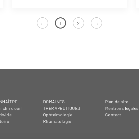
←
→
1
2
NNAÎTRE
DOMAINES
Plan de site
 clin d’oeil
THÉRAPEUTIQUES
Mentions légales
dwide
Ophtalmologie
Contact
toire
Rhumatologie