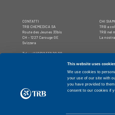
CONTATTI
CHI SIAM
TRB CHEMEDICA SA
TRB a col
Route des Jeunes 33bis
TRB nel
CH – 1227 Carouge GE
La nostra
Svizzera
Tel.: +41 (0)22 559 20 00
Mappa del
www.trbchemedica.ch
Avviso le
This website uses cookie
Contatti
We use cookies to personal
your use of our site with o
you have provided to them 
consent to our cookies if 