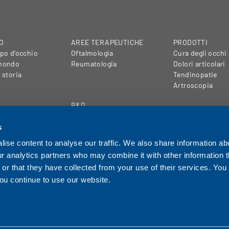
O
AREE TERAPEUTICHE
PRODOTTI
po d’occhio
Oftalmologia
Cura degli occhi
 mondo
Reumatologia
Dolori articolari
 storia
Tendinopatie
Artroscopia
R&D
 sito
Acido ialuronico
gale
Impianto di
s
produzione svizzero
ise content to analyse our traffic. We also share information ab
Collaborazione scientifica
ur analytics partners who may combine it with other information t
or that they have collected from your use of their services. You
you continue to use our website.